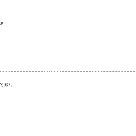
野。
区的线路。