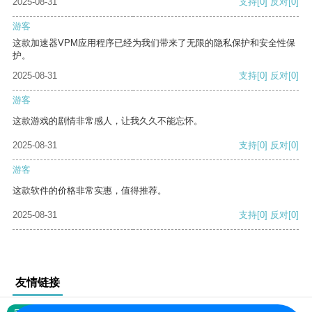
2025-08-31
支持
[0]
反对
[0]
游客
这款加速器VPM应用程序已经为我们带来了无限的隐私保护和安全性保
护。
2025-08-31
支持
[0]
反对
[0]
游客
这款游戏的剧情非常感人，让我久久不能忘怀。
2025-08-31
支持
[0]
反对
[0]
游客
这款软件的价格非常实惠，值得推荐。
2025-08-31
支持
[0]
反对
[0]
友情链接