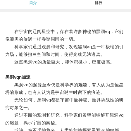
简介
排行
在宇宙的辽阔星空中，存在着许多神秘的黑洞vq，它们
像漆黑的旋涡一样吞噬周围的一切。
科学家们通过观测和研究，发现黑洞vq是一种极端的引
力场，能够扭曲空间和时间，使得光线无法逃离。
这些黑洞vq的质量巨大，却体积微小，密度极高。
黑洞vqn加速
黑洞vq的起源至今仍是科学界的难题，有人认为是恒星
坍缩形成，也有人认为是宇宙诞生时留下的痕迹。
无论如何，黑洞vq都是宇宙中最神秘、最具挑战性的研
究对象之一。
通过不断的观测和研究，科学家们希望能够解开黑洞vq
的谜题，揭示宇宙的奥秘。
或许，在不远的将来，人类将能够探索黑洞vq的内部，