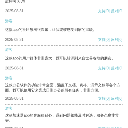
超棒啊 好用
2025-08-31
支持
[0]
反对
[0]
游客
这款app的社区氛围很温馨，让我能够感受到家的温暖。
2025-08-31
支持
[0]
反对
[0]
游客
这款app的用户群体非常庞大，我可以结识到来自世界各地的朋友。
2025-08-31
支持
[0]
反对
[0]
游客
这款办公软件的功能非常全面，涵盖了文档、表格、演示文稿等各个方
面。我可以使用它来完成日常办公的所有任务，非常方便。
2025-08-31
支持
[0]
反对
[0]
游客
这款加速器app的客服很贴心，遇到问题都能及时解决，服务态度非常
好。