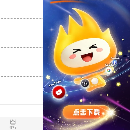
支持
[0]
反对
[0]
支持
[0]
反对
[0]
支持
[0]
反对
[0]
0.017985s
排行
推荐