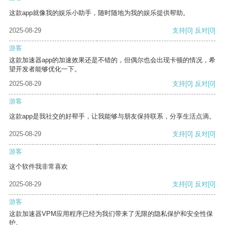
这款app就像我的娱乐小助手，随时随地为我的娱乐提供帮助。
2025-08-29
支持
[0]
反对
[0]
游客
这款加速器app的加速效果还是不错的，但偶尔也会出现卡顿的情况，希
望开发者能够优化一下。
2025-08-29
支持
[0]
反对
[0]
游客
这款app是我社交的好帮手，让我能够与朋友保持联系，分享生活点滴。
2025-08-29
支持
[0]
反对
[0]
游客
这个软件我非常喜欢
2025-08-29
支持
[0]
反对
[0]
游客
这款加速器VPM应用程序已经为我们带来了无限的隐私保护和安全性保
护。