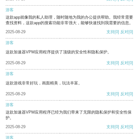
游客
这款app就像我的私人助理，随时随地为我的办公提供帮助。我经常需要
查找资料，这款app的搜索功能非常强大，能够快速找到我需要的信息。
2025-08-29
支持
[0]
反对
[0]
游客
这款加速器VPM应用程序提供了顶级的安全性和隐私保护。
2025-08-29
支持
[0]
反对
[0]
游客
这款游戏非常好玩，画面精美，玩法丰富。
2025-08-29
支持
[0]
反对
[0]
游客
这款加速器VPM应用程序已经为我们带来了无限的隐私保护和安全性保
护。
2025-08-29
支持
[0]
反对
[0]
游客