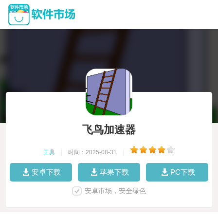
飞鸟加速器
工具
|
时间：2025-08-31
|
安卓下载
苹果下载
PC下载
安卓市场，安全绿色