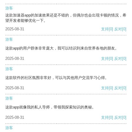
游客
这款加速器app的加速效果还是不错的，但偶尔也会出现卡顿的情况，希
望开发者能够优化一下。
2025-08-31
支持
[0]
反对
[0]
游客
这款app的用户群体非常庞大，我可以结识到来自世界各地的朋友。
2025-08-31
支持
[0]
反对
[0]
游客
这款软件的社区氛围非常好，可以与其他用户交流学习心得。
2025-08-31
支持
[0]
反对
[0]
游客
这款app就像我的私人导师，带领我探索知识的奥秘。
2025-08-31
支持
[0]
反对
[0]
游客