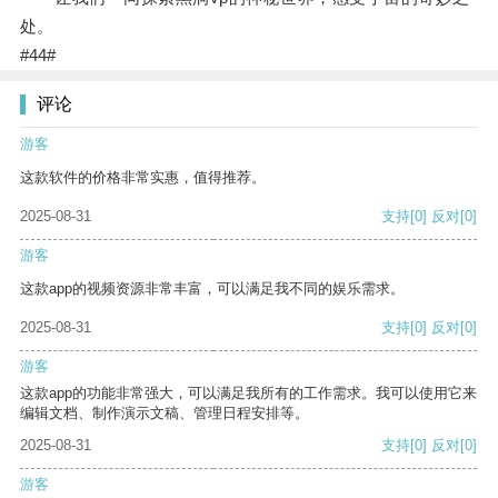
处。
#44#
评论
游客
这款软件的价格非常实惠，值得推荐。
2025-08-31
支持
[0]
反对
[0]
游客
这款app的视频资源非常丰富，可以满足我不同的娱乐需求。
2025-08-31
支持
[0]
反对
[0]
游客
这款app的功能非常强大，可以满足我所有的工作需求。我可以使用它来
编辑文档、制作演示文稿、管理日程安排等。
2025-08-31
支持
[0]
反对
[0]
游客