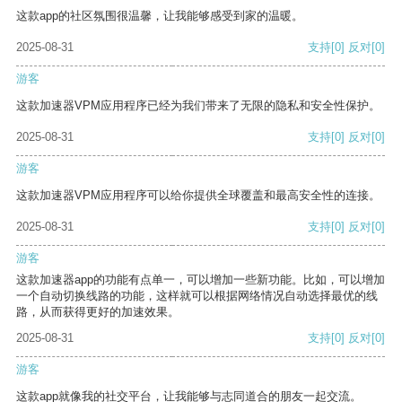
这款app的社区氛围很温馨，让我能够感受到家的温暖。
2025-08-31
支持
[0]
反对
[0]
游客
这款加速器VPM应用程序已经为我们带来了无限的隐私和安全性保护。
2025-08-31
支持
[0]
反对
[0]
游客
这款加速器VPM应用程序可以给你提供全球覆盖和最高安全性的连接。
2025-08-31
支持
[0]
反对
[0]
游客
这款加速器app的功能有点单一，可以增加一些新功能。比如，可以增加
一个自动切换线路的功能，这样就可以根据网络情况自动选择最优的线
路，从而获得更好的加速效果。
2025-08-31
支持
[0]
反对
[0]
游客
这款app就像我的社交平台，让我能够与志同道合的朋友一起交流。