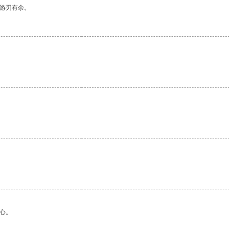
中游刃有余。
心。