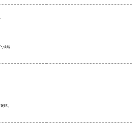
。
区的线路。
有玩腻。