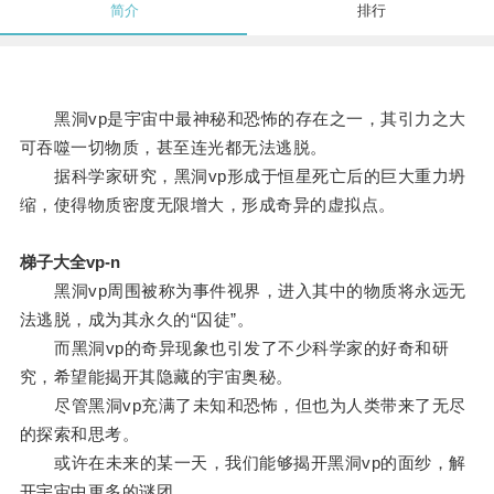
简介
排行
黑洞vp是宇宙中最神秘和恐怖的存在之一，其引力之大
可吞噬一切物质，甚至连光都无法逃脱。
据科学家研究，黑洞vp形成于恒星死亡后的巨大重力坍
缩，使得物质密度无限增大，形成奇异的虚拟点。
梯子大全vp-n
黑洞vp周围被称为事件视界，进入其中的物质将永远无
法逃脱，成为其永久的“囚徒”。
而黑洞vp的奇异现象也引发了不少科学家的好奇和研
究，希望能揭开其隐藏的宇宙奥秘。
尽管黑洞vp充满了未知和恐怖，但也为人类带来了无尽
的探索和思考。
或许在未来的某一天，我们能够揭开黑洞vp的面纱，解
开宇宙中更多的谜团。