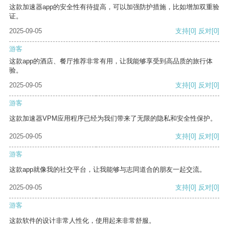
这款加速器app的安全性有待提高，可以加强防护措施，比如增加双重验
证。
2025-09-05
支持
[0]
反对
[0]
游客
这款app的酒店、餐厅推荐非常有用，让我能够享受到高品质的旅行体
验。
2025-09-05
支持
[0]
反对
[0]
游客
这款加速器VPM应用程序已经为我们带来了无限的隐私和安全性保护。
2025-09-05
支持
[0]
反对
[0]
游客
这款app就像我的社交平台，让我能够与志同道合的朋友一起交流。
2025-09-05
支持
[0]
反对
[0]
游客
这款软件的设计非常人性化，使用起来非常舒服。