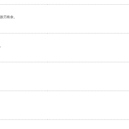
中游刃有余。
。